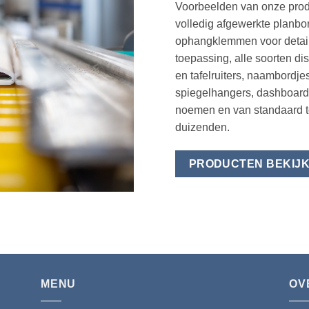
Voorbeelden van onze produ
volledig afgewerkte planbo
ophangklemmen voor detailh
toepassing, alle soorten dis
en tafelruiters, naambordje
spiegelhangers, dashboard 
noemen en van standaard to
duizenden.
PRODUCTEN BEKIJ
MENU
OV