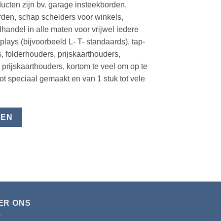
cten zijn bv. garage insteekborden,
rden, schap scheiders voor winkels,
andel in alle maten voor vrijwel iedere
plays (bijvoorbeeld L- T- standaards), tap-
s, folderhouders, prijskaarthouders,
prijskaarthouders, kortom te veel om op te
t speciaal gemaakt en van 1 stuk tot vele
KEN
ER ONS